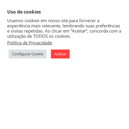
Uso de cookies
Usamos cookies em nosso site para fornecer a
experiência mais relevante, lembrando suas preferências
e visitas repetidas. Ao clicar em “Aceitar”, concorda com a
utilização de TODOS os cookies.
Política de Privacidade
.
1
Configurar Cookie
Aceitar
Um design especial
para uma pesca nobre!
Cliente:
Pesca Nobre
País:
Brasil