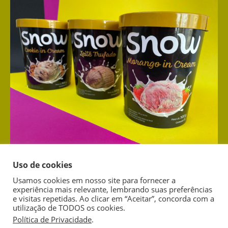
Uso de cookies
Usamos cookies em nosso site para fornecer a
experiência mais relevante, lembrando suas preferências
comercial@industriadaimagem.com.br
| + 55 (31) 3070-1855 |
e visitas repetidas. Ao clicar em “Aceitar”, concorda com a
Whatsapp (31) 3070-1855
utilização de TODOS os cookies.
Av. Luiz Paulo Franco, 603 - conj 1207 - Belvedere - Belo
Política de Privacidade
.
1
Horizonte/MG - Brasil - CEP 30320-570