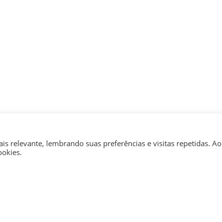
s relevante, lembrando suas preferências e visitas repetidas. Ao
ookies.
 de 25 anos, a Indústria da Imagem já atendeu mais 
do desenvolvido e trabalhado em mais de 18.000 arte