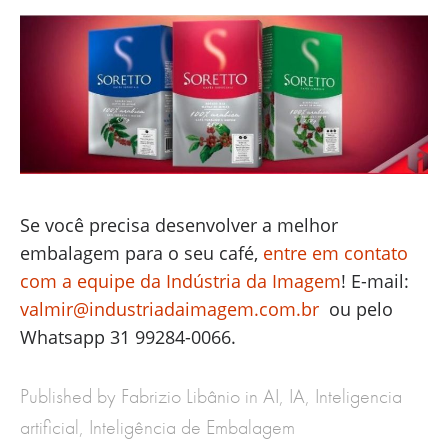
Se você precisa desenvolver a melhor
embalagem para o seu café,
entre em contato
com a equipe da Indústria da Imagem
! E-mail:
valmir@industriadaimagem.com.br
ou pelo
Whatsapp 31 99284-0066.
Published by Fabrizio Libânio in
AI
,
IA
,
Inteligencia
artificial
,
Inteligência de Embalagem