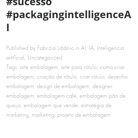
#sucesso
#packagingintelligenceA
I
Published by Fabrizio Libânio in
AI
,
IA
,
Inteligencia
artificial
,
Uncategorized
Tags:
arte embalagem
,
arte para rótulo
,
como criar
embalagem
,
criação de rótulo
,
criar rótulo
,
desenho
embalagem
,
design de embalagem
,
designer
embalagem
,
embalagem café
,
embalagem pão de
queijo
,
embalagem que vende
,
estratégia de
marketing
,
marketing
,
projeto de embalagem