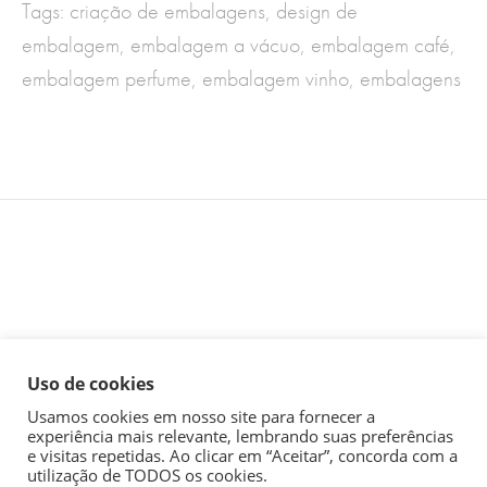
Tags:
criação de embalagens
,
design de
embalagem
,
embalagem a vácuo
,
embalagem café
,
embalagem perfume
,
embalagem vinho
,
embalagens
Uso de cookies
Usamos cookies em nosso site para fornecer a
experiência mais relevante, lembrando suas preferências
comercial@industriadaimagem.com.br
| + 55 (31) 3070-1855 |
e visitas repetidas. Ao clicar em “Aceitar”, concorda com a
Whatsapp (31) 3070-1855
utilização de TODOS os cookies.