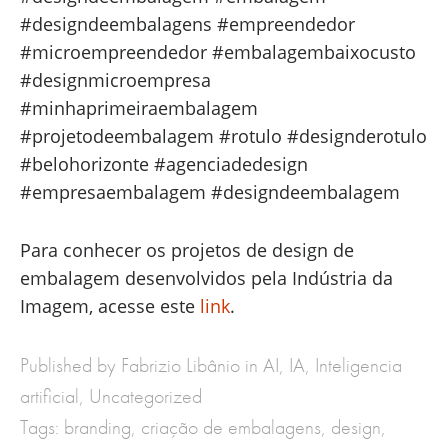
#designdeembalagens #empreendedor
#microempreendedor #embalagembaixocusto
#designmicroempresa
#minhaprimeiraembalagem
#projetodeembalagem #rotulo #designderotulo
#belohorizonte #agenciadedesign
#empresaembalagem #designdeembalagem
Para conhecer os projetos de design de
embalagem desenvolvidos pela Indústria da
Imagem, acesse este
link
.
Published by Fabrizio Libânio in
AI
,
IA
,
Inteligencia
artificial
,
Uncategorized
Tags:
branding
,
criação de embalagens
,
design
,