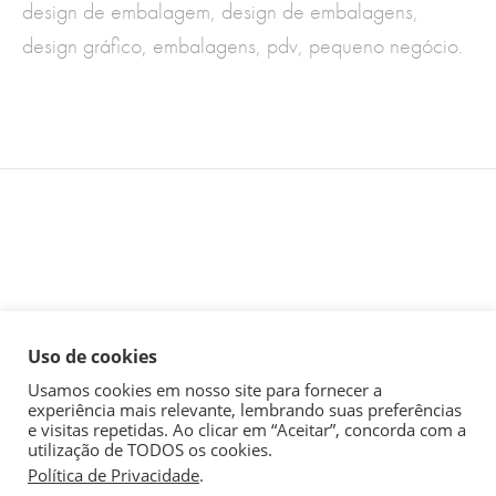
design de embalagem
,
design de embalagens
,
design gráfico
,
embalagens
,
pdv
,
pequeno negócio.
Uso de cookies
Usamos cookies em nosso site para fornecer a
experiência mais relevante, lembrando suas preferências
comercial@industriadaimagem.com.br
| + 55 (31) 3070-1855 |
e visitas repetidas. Ao clicar em “Aceitar”, concorda com a
Whatsapp (31) 3070-1855
utilização de TODOS os cookies.
Av. Luiz Paulo Franco, 603 - conj 1207 - Belvedere - Belo
Política de Privacidade
.
1
Horizonte/MG - Brasil - CEP 30320-570