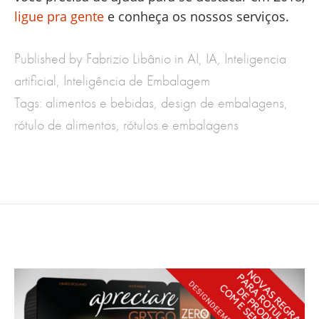
ligue pra gente
e conheça os nossos serviços.
Published by Fabrizio Libânio in
AI
,
IA
,
Inteligencia
artificial
,
Inteligência de Embalagem
Tags:
alimentos e bebidas
,
design de embalagens
,
rótulo de alimentos
,
rótulos e embalagens