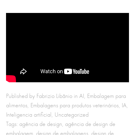
Published by Fabrizio Libânio in
AI
,
Embalagem para
alimentos
,
Embalagens para produtos veterinários
,
IA
,
Inteligencia artificial
,
Uncategorized
Tags:
agência de design
,
agência de design de
embalagem
,
design de embalagens
,
design de