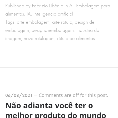
Published by Fabrizio Libânio in
AI
,
Embalagem para
alimentos
,
IA
,
Inteligencia artificial
Tags:
arte embalagem
,
arte rótulo
,
design de
embalagem
,
designdeembalagem
,
industria da
imagem
,
nova rotulagem
,
rótulo de alimentos
Comments are off for this post.
06/08/2021
—
Não adianta você ter o
melhor produto do mundo