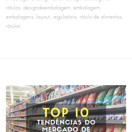
rótulos
,
designdeembalagem
,
embalagem
,
embalagens
,
layout
,
regulatório
,
rótulo de alimentos
,
rótulos