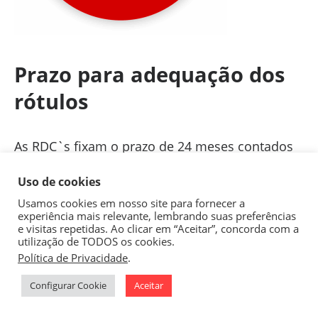
Prazo para adequação dos
rótulos
As RDC`s fixam o prazo de 24 meses contados
da sua publicação para que todos os rótulos
Uso de cookies
que se enquadrem nas regras contenham a
Usamos cookies em nosso site para fornecer a
informação. Esta medida visa com que as
experiência mais relevante, lembrando suas preferências
indústrias possam esgotar seus estoques de
e visitas repetidas. Ao clicar em “Aceitar”, concorda com a
utilização de TODOS os cookies.
produto e rótulos e embalagens antes de
Política de Privacidade
.
1
mudar para as novas regras de rotulagem.
Configurar Cookie
Aceitar
Consulte a Indústria da Imagem para