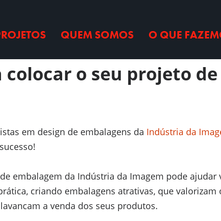
PROJETOS
QUEM SOMOS
O QUE FAZEM
re off for this post.
 colocar o seu projeto d
listas em design de embalagens da
Indústria da Ima
sucesso!
s de embalagem da Indústria da Imagem pode ajudar v
rática, criando embalagens atrativas, que valorizam 
alavancam a venda dos seus produtos.